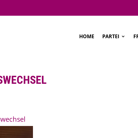
HOME
PARTEI
F
SWECHSEL
swechsel