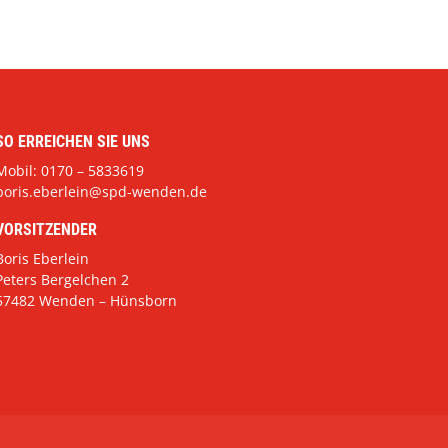
SO ERREICHEN SIE UNS
Mobil: 0170 – 5833619
boris.eberlein@spd-wenden.de
VORSITZENDER
Boris Eberlein
Peters Bergelchen 2
57482 Wenden – Hünsborn