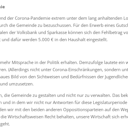
mie
nd der Corona-Pandemie extrem unter dem lang anhaltenden Lock
urch die Gemeinde zu bezuschussen. Für den Erwerb eines Gutsc
ialen der Volksbank und Sparkasse können sich den Fehlbetrag vo
t und dafür werden 5.000 € in den Haushalt eingestellt.
e mehr Mitsprache in der Politik erhalten. Demzufolge lautete ei
ren. (Allerdings nicht unter Corona-Einschränkungen, sondern u
genaues Bild von den Sichtweisen und Bedürfnissen der Jugendlic
n und umzusetzen.
, die Gemeinde zu gestalten und nicht nur zu verwalten. Das be
en und in dem wir nicht nur Antworten für diese Legislaturperiod
n wir mit den beiden anderen Oppositionsparteien auf den Weg 
 die Wirtschaftsweisen Recht behalten, unsere Wirtschaft sich er
geht.