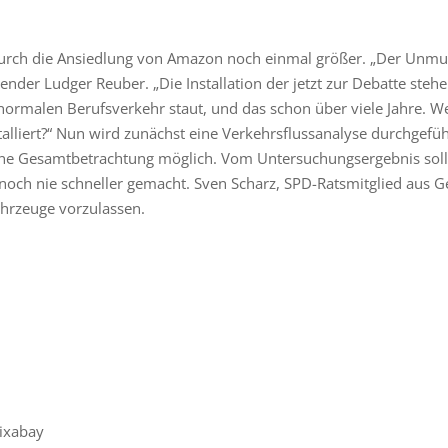
rch die Ansiedlung von Amazon noch einmal größer. „Der Unmut 
zender Ludger Reuber. „Die Installation der jetzt zur Debatte st
m normalen Berufsverkehr staut, und das schon über viele Jahre. W
talliert?“ Nun wird zunächst eine Verkehrsflussanalyse durchgef
 eine Gesamtbetrachtung möglich. Vom Untersuchungsergebnis sol
ch nie schneller gemacht. Sven Scharz, SPD-Ratsmitglied aus Ger
hrzeuge vorzulassen.
ixabay