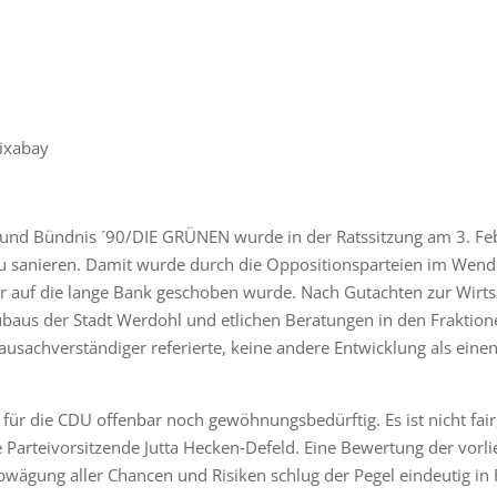
ixabay
nd Bündnis ´90/DIE GRÜNEN wurde in der Ratssitzung am 3. Feb
zu sanieren. Damit wurde durch die Oppositionsparteien im Wen
r auf die lange Bank geschoben wurde. Nach Gutachten zur Wirts
aus der Stadt Werdohl und etlichen Beratungen in den Fraktion
Bausachverständiger referierte, keine andere Entwicklung als ein
 für die CDU offenbar noch gewöhnungsbedürftig. Es ist nicht fai
e Parteivorsitzende Jutta Hecken‑Defeld. Eine Bewertung der vorl
Abwägung aller Chancen und Risiken schlug der Pegel eindeutig in