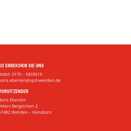
SO ERREICHEN SIE UNS
Mobil: 0170 – 5833619
boris.eberlein@spd-wenden.de
VORSITZENDER
Boris Eberlein
Peters Bergelchen 2
57482 Wenden – Hünsborn