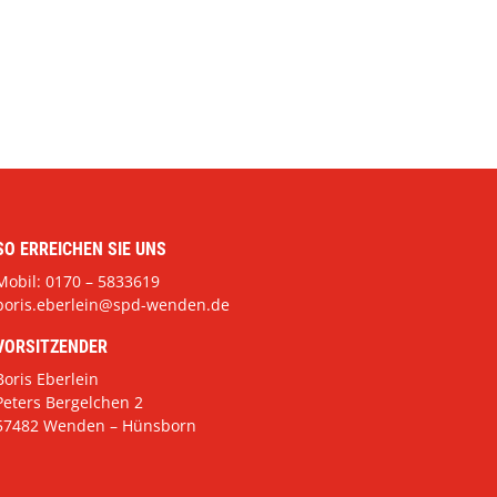
SO ERREICHEN SIE UNS
Mobil: 0170 – 5833619
boris.eberlein@spd-wenden.de
VORSITZENDER
Boris Eberlein
Peters Bergelchen 2
57482 Wenden – Hünsborn