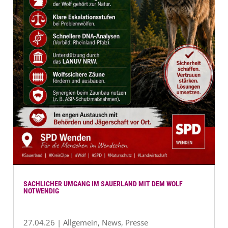
SACHLICHER UMGANG IM SAUERLAND MIT DEM WOLF
NOTWENDIG
27.04.26
|
Allgemein
,
News
,
Presse